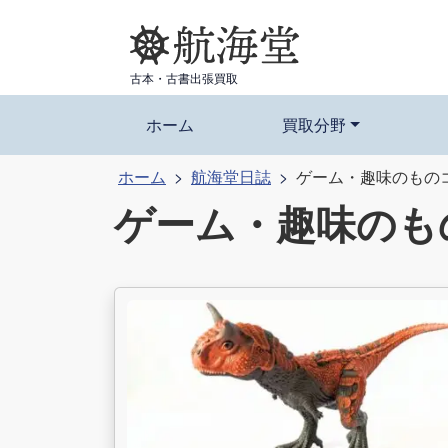
コ
ン
テ
古本・古書出張買取
ン
ツ
ホーム
買取分野
へ
ホーム
航海堂日誌
ゲーム・趣味のもの
ス
ゲーム・趣味のも
キ
ッ
プ