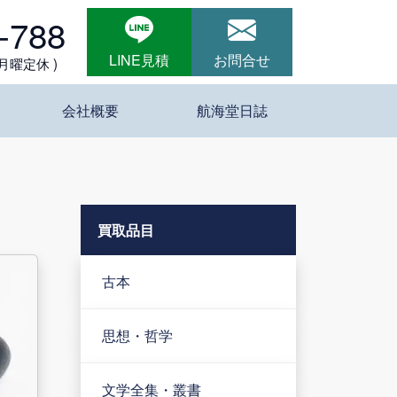
-788
LINE見積
お問合せ
 月曜定休 )
会社概要
航海堂日誌
買取品目
古本
思想・哲学
文学全集・叢書