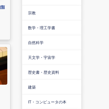
種類
宗教
数学・理工学書
自然科学
天文学・宇宙学
歴史書・歴史資料
建築
IT・コンピュータの本