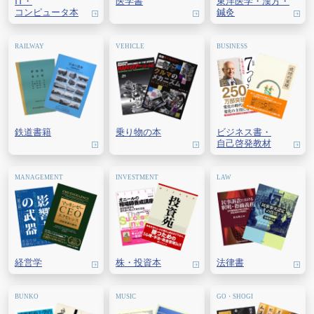
IT・
医学書
東洋医学・
漢方・
コンピュータ本
鍼灸
鉄道書籍
乗り物の本
ビジネス書・
自己啓発教材
経営学
株・
投資本
法律書