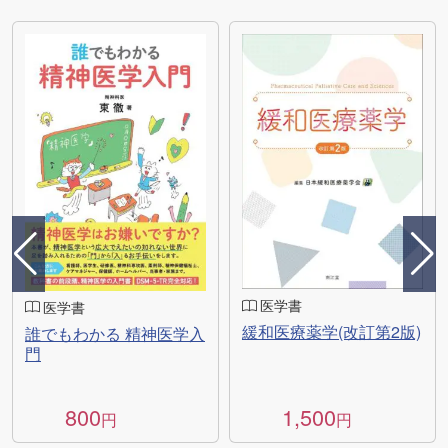
医学書
医学書
緩和医療薬学(改訂第2版)
誰でもわかる 精神医学入
門
800
1,500
円
円