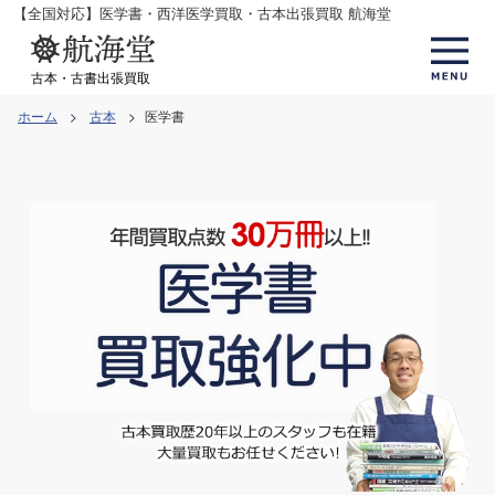
コ
【全国対応】医学書・西洋医学買取・古本出張買取 航海堂
ン
テ
古本・古書出張買取
ン
ホーム
古本
医学書
ツ
へ
ス
キ
ッ
プ