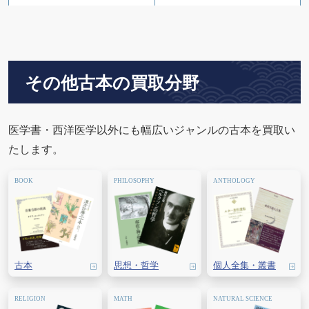
アトラス
獣医学
臨床医療
東洋医学
その他古本の買取分野
精神医学
心理学
医学部予備校テキスト
医学書院
医学書・西洋医学以外にも幅広いジャンルの古本を買取い
メディックメディア
三輪書店
たします。
メディカ出版
緑書房
丸善出版
中山書店
金芳堂
産調出版
古本
思想・
哲学
個人全集・
叢書
産学社エンタプライズ
メジカルビュー社
南山堂