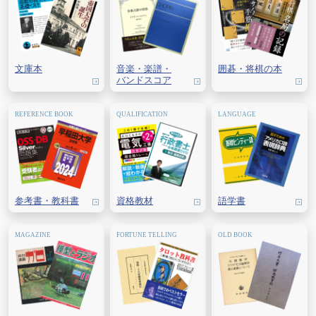
文庫本
音楽・
楽譜・
囲碁・
将棋の本
バンドスコア
参考書・教科書
資格教材
語学書