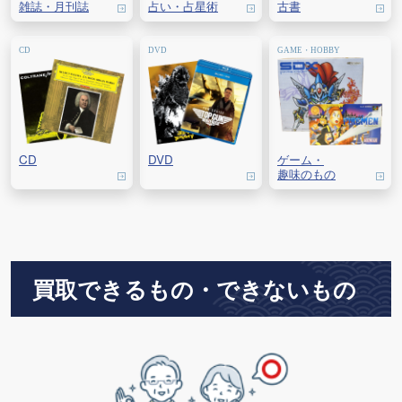
雑誌・
月刊誌
占い・
占星術
古書
CD
DVD
ゲーム・
趣味のもの
買取できるもの・できないもの