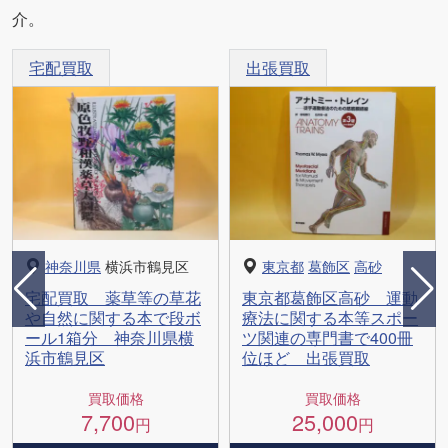
介。
宅配買取
出張買取
神奈川県
横浜市鶴見区
東京都
葛飾区
高砂
宅配買取 薬草等の草花
東京都葛飾区高砂 運動
や自然に関する本で段ボ
療法に関する本等スポー
ール1箱分 神奈川県横
ツ関連の専門書で400冊
浜市鶴見区
位ほど 出張買取
買取価格
買取価格
7,700
25,000
円
円