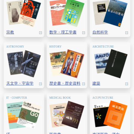
宗教
数学・
理工学書
自然科学
天文学・
宇宙学
歴史書・
歴史資料
建築