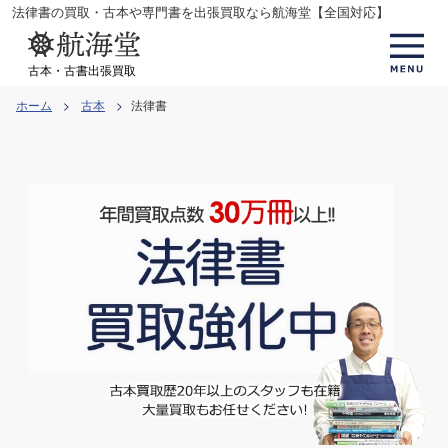
コ
法律書の買取・古本や専門書を出張買取なら航海堂【全国対応】
ン
テ
古本・古書出張買取
ン
ホーム
古本
法律書
ツ
へ
ス
キ
ッ
プ