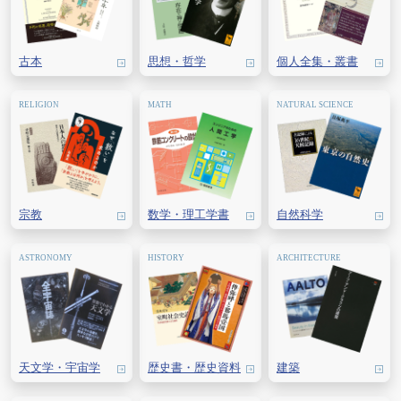
金融財政事情研究会
国際商事法研究所
経済法令研究会
産労総合研究所
古本
思想・
哲学
個人全集・
叢書
商事法務
商事法務研究会
青林書院
日本加除出版
日本評論社
日本法令
宗教
数学・
理工学書
自然科学
判例タイムズ社
法曹会
法律情報出版
民事法研究会
有斐閣
天文学・
宇宙学
歴史書・
歴史資料
建築