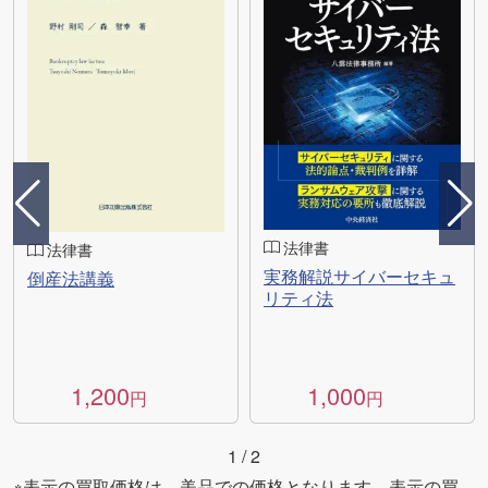
法律書
法律書
実務解説サイバーセキュ
倒産法講義
リティ法
1,200
1,000
円
円
1
/
2
※表示の買取価格は、美品での価格となります。表示の買