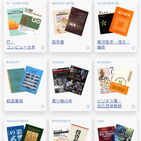
IT・
医学書
東洋医学・
漢方・
コンピュータ本
鍼灸
鉄道書籍
乗り物の本
ビジネス書・
自己啓発教材