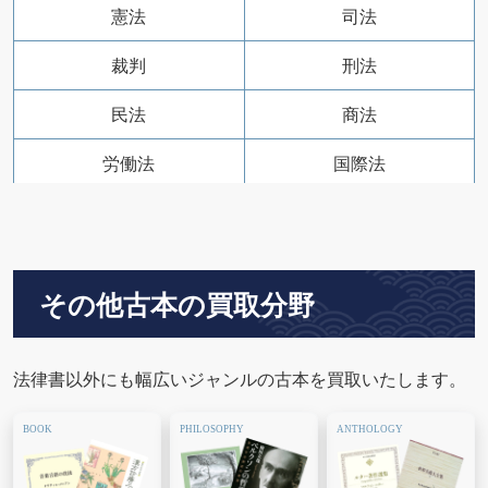
憲法
司法
裁判
刑法
民法
商法
労働法
国際法
外国法
行政法
六法全書
模範六法
その他古本の買取分野
判例六法
判例タイムズ
判例時報
Jurist (ジュリスト)
法律書以外にも幅広いジャンルの古本を買取いたします。
法学教室
判例百選
ぎょうせい
きんざい