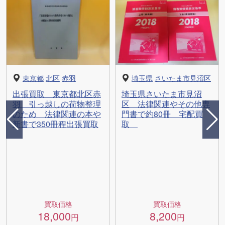
東京都
北区
赤羽
埼玉県
さいたま市見沼区
出張買取 東京都北区赤
埼玉県さいたま市見沼
羽 引っ越しの荷物整理
区 法律関連やその他専
のため 法律関連の本や
門書で約80冊 宅配買
新書で350冊程出張買取
取
買取価格
買取価格
18,000
8,200
円
円