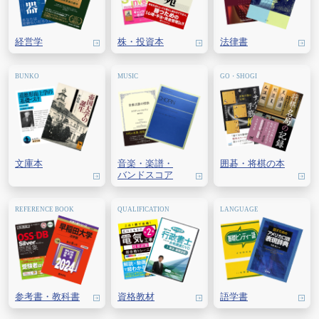
経営学
株・
投資本
法律書
文庫本
音楽・
楽譜・
囲碁・
将棋の本
バンドスコア
参考書・教科書
資格教材
語学書