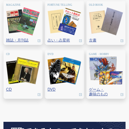
雑誌・
月刊誌
占い・
占星術
古書
CD
DVD
ゲーム・
趣味のもの