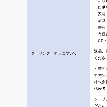
・店頭
・自動
・家電
・家具
・書籍
・有価
・CD・
返品、
クーリング・オフについて
くださ
＜書面
〒332
株式会
代表者
クーリ
ださい