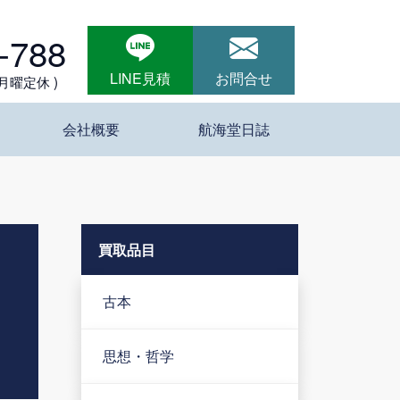
-788
LINE見積
お問合せ
 月曜定休 )
会社概要
航海堂日誌
買取品目
古本
思想・哲学