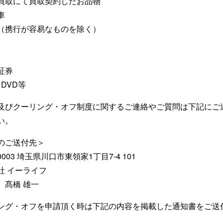
買取にて買取契約したお品物
車
（携行が容易なものを除く）
証券
DVD等
及びクーリング・オフ制度に関するご連絡やご質問は下記にご
い。
のご送付先＞
-0003 埼玉県川口市東領家1丁目7-4 101
社 イーライフ
 髙橋 雄一
ング・オフを申請頂く時は下記の内容を掲載した通知書をご送
。