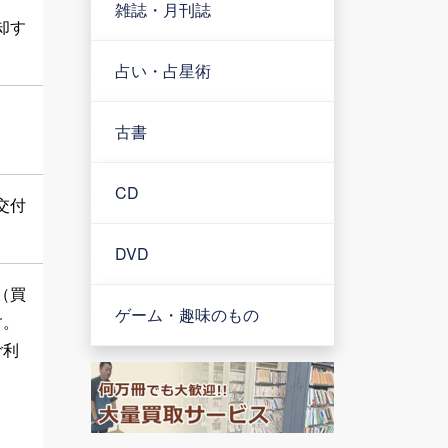
雑誌・月刊誌
却す
占い・占星術
古書
CD
交付
DVD
（買
ゲーム・趣味のもの
す。
ご利