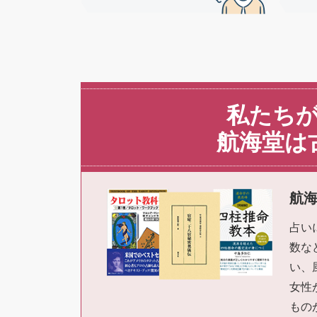
私たちが
航海堂は
航
占い
数な
い、
女性
もの