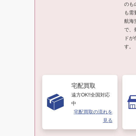
のも
も需
航海
で、
ドが
す。
宅配買取
遠方OK!!全国対応
中
宅配買取の流れを
見る