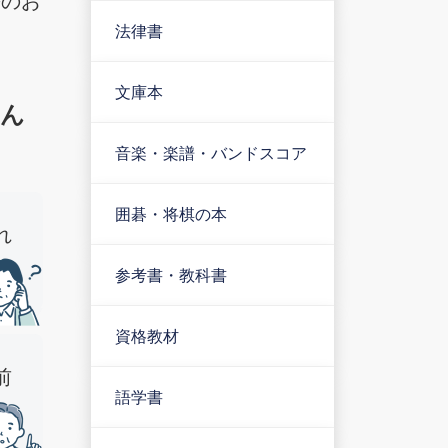
法律書
文庫本
ん
音楽・楽譜・バンドスコア
囲碁・将棋の本
れ
参考書・教科書
資格教材
前
語学書