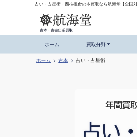
コ
占い・占星術・四柱推命の本買取なら航海堂【全国
ン
テ
ン
古本・古書出張買取
ツ
ホーム
買取分野
へ
ス
ホーム
古本
占い・占星術
キ
ッ
プ