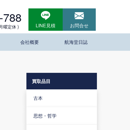
-788
LINE見積
お問合せ
 月曜定休 )
会社概要
航海堂日誌
買取品目
古本
思想・哲学