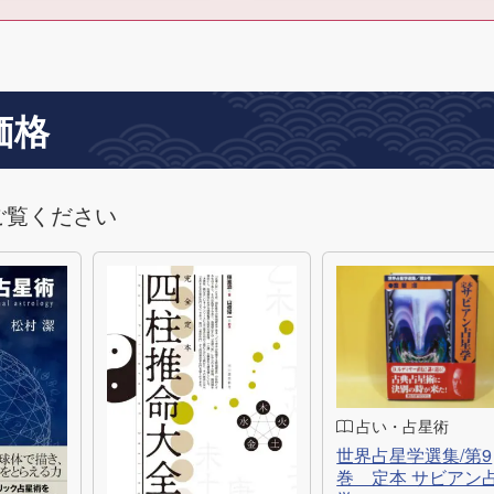
価格
ご覧ください
占い・占星術
世界占星学選集/第9
巻 定本 サビアン