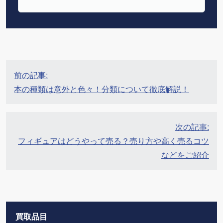
投
前の記事:
稿
本の種類は意外と色々！分類について徹底解説！
ナ
ビ
ゲ
次の記事:
ー
フィギュアはどうやって売る？売り方や高く売るコツ
シ
などをご紹介
ョ
ン
買取品目