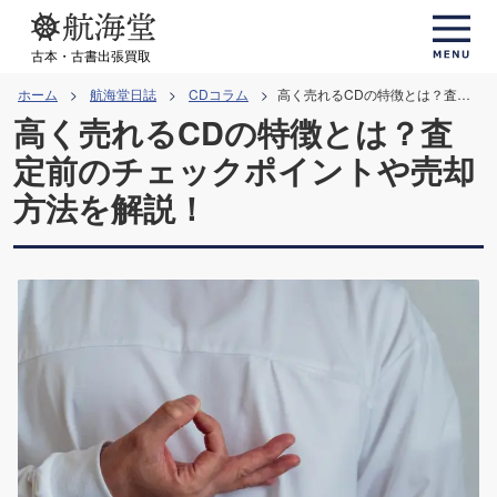
コ
ン
古本・古書出張買取
テ
ホーム
航海堂日誌
CDコラム
高く売れるCDの特徴とは？査定前のチェックポイントや売却方法を解説！
ン
高く売れるCDの特徴とは？査
ツ
定前のチェックポイントや売却
へ
方法を解説！
ス
キ
ッ
プ