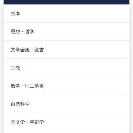
古本
思想・哲学
文学全集・叢書
宗教
数学・理工学書
自然科学
天文学・宇宙学