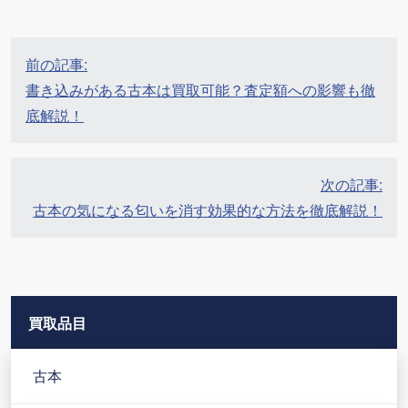
投
前の記事:
稿
書き込みがある古本は買取可能？査定額への影響も徹
ナ
底解説！
ビ
ゲ
ー
次の記事:
シ
古本の気になる匂いを消す効果的な方法を徹底解説！
ョ
ン
買取品目
古本