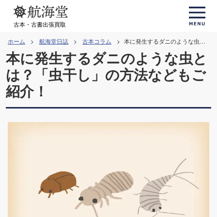
コ
ン
古本・古書出張買取
テ
ホーム
航海堂日誌
古本コラム
本に発生するダニのような虫とは？「虫干し」の方法などもご紹介！
ン
本に発生するダニのような虫と
ツ
は？「虫干し」の方法などもご
へ
紹介！
ス
キ
ッ
プ