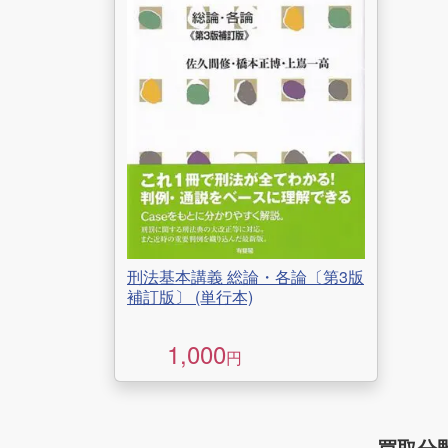
刑法基本講義 総論・各論〔第3版
補訂版〕 (単行本)
1,000
円
買取分