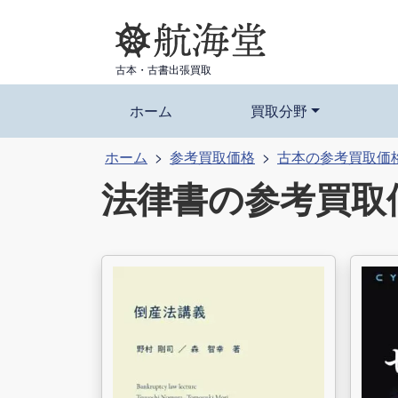
コ
ン
テ
古本・古書出張買取
ン
ツ
ホーム
買取分野
へ
ホーム
参考買取価格
古本の参考買取価
ス
法律書の参考買取
キ
ッ
プ