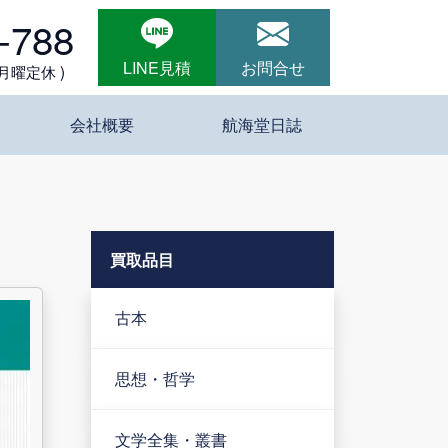
-788
LINE見積
お問合せ
 月曜定休 )
会社概要
航海堂日誌
買取品目
古本
思想・哲学
文学全集・叢書