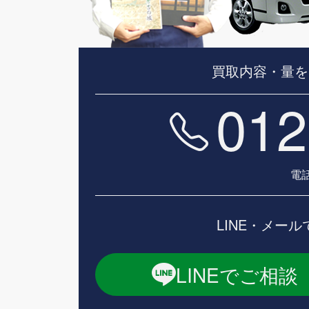
買取内容・量を
012
電話
LINE・メー
LINEでご相談