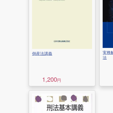
実務
倒産法講義
法
1,200
円