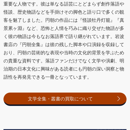
重要な人物です。彼は単なる話芸にとどまらず創作落語や
怪談、歴史物語などを手掛けその脚色と語り口で多くの観
客を魅了しました。円朝の作品には『怪談牡丹灯籠』『真
景累ヶ淵』など、恐怖と人情を巧みに織り交ぜた物語が多
く彼の物語は今もなお落語界で語り継がれています。岩波
書店の『円朝全集』は彼の残した脚本や口演録を収録して
おり、円朝の芸術的な表現や当時の文化的背景を学ぶため
の貴重な資料です。落語ファンだけでなく文学や演劇、明
治期の日本文化に興味がある読者にも円朝の深い洞察と物
語性を再発見できる一冊となっています。
文学全集・叢書の買取について