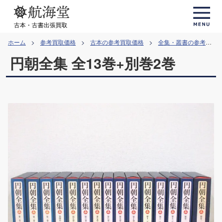
コ
ン
古本・古書出張買取
テ
ホーム
参考買取価格
古本の参考買取価格
全集・叢書の参考買取価格
ン
円朝全集 全13巻+別巻2巻
ツ
へ
ス
キ
ッ
プ