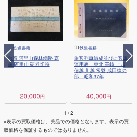
鉄道書籍
鉄道書籍
台湾 阿里山森林鐵路 嘉
旅客列車編成並びに客車
義-阿里山 硬券切符
運用表 東北 高崎 上越
信越 川越 常磐 成田線の
部 昭和37年
20,000
40,000
円
円
1
/
2
※表示の買取価格は、美品での価格となります。表示の買
取価格を保証するものではありません。