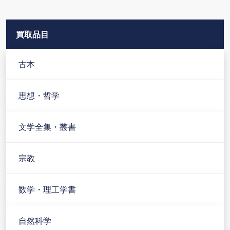
買取品目
古本
思想・哲学
文学全集・叢書
宗教
数学・理工学書
自然科学