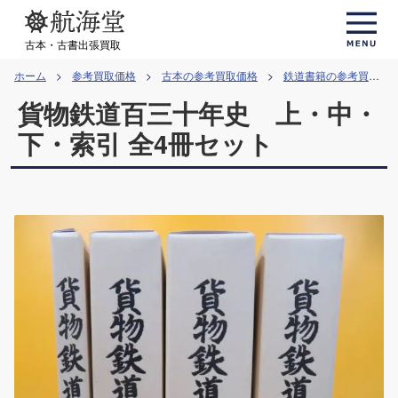
コ
ン
古本・古書出張買取
テ
ホーム
参考買取価格
古本の参考買取価格
鉄道書籍の参考買取価格
ン
貨物鉄道百三十年史 上・中・
ツ
へ
下・索引 全4冊セット
ス
キ
ッ
プ