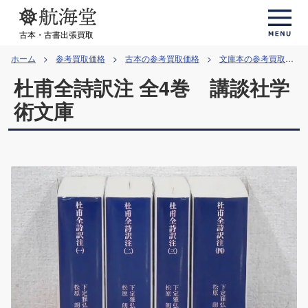
コ
ン
古本・古書出張買取
テ
ホーム
参考買取価格
古本の参考買取価格
文庫本の参考買取価格
ン
杜甫全詩訳注 全4巻 講談社学
ツ
へ
術文庫
ス
キ
ッ
プ