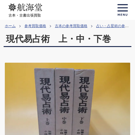
コ
ン
古本・古書出張買取
テ
ホーム
参考買取価格
古本の参考買取価格
占い・占星術の参考買取価格
ン
現代易占術 上・中・下巻
ツ
へ
ス
キ
ッ
プ