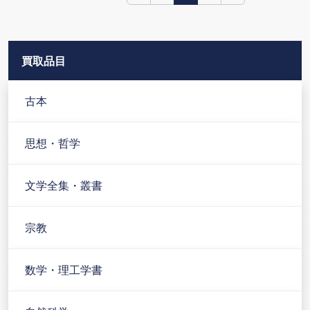
買取品目
古本
思想・哲学
文学全集・叢書
宗教
数学・理工学書