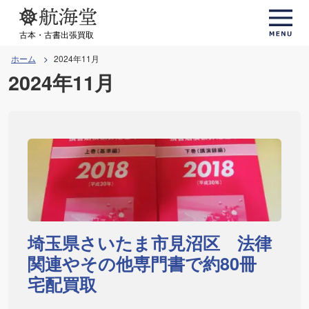
コ
ン
古本・古書出張買取
テ
ホーム
2024年11月
ン
2024年11月
ツ
へ
ス
キ
ッ
プ
埼玉県さいたま市見沼区 法律
関連やその他専門書で約80冊
宅配買取