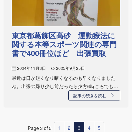
東京都葛飾区高砂 運動療法に
関する本等スポーツ関連の専門
書で400冊位ほど 出張買取
2024年11月3日
2025年9月25日
最近は日が短くなり暗くなるのも早くなりました
ね。出張の帰り少し前だったら夕方6時ごろでもま
だまだ…
記事の続きを読む
1
2
3
4
5
Page 3 of 5