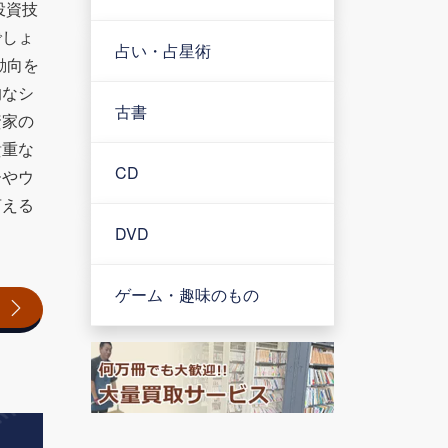
投資技
でしょ
占い・占星術
動向を
的なシ
古書
資家の
貴重な
CD
ーやウ
言える
DVD
ゲーム・趣味のもの