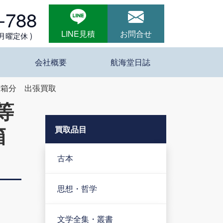
-788
LINE見積
お問合せ
 月曜定休 )
会社概要
航海堂日誌
7箱分 出張買取
等
箱
買取品目
古本
思想・哲学
文学全集・叢書