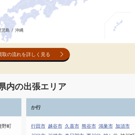
鹿児島
沖縄
買取の流れを詳しく見る
県内の出張エリア
か行
鹿野町
行田市
越谷市
久喜市
熊谷市
鴻巣市
加須市