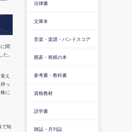
法律書
文庫本
音楽・楽譜・バンドスコア
株に関
した。
囲碁・将棋の本
参考書・教科書
を覚え
も持っ
に株に
資格教材
語学書
版で知
雑誌・月刊誌