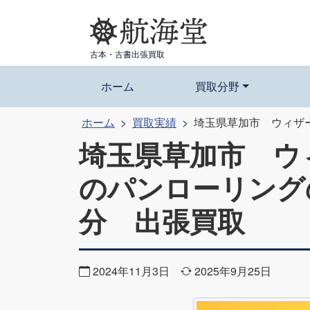
コ
ン
テ
古本・古書出張買取
ン
ツ
ホーム
買取分野
へ
ホーム
買取実績
埼玉県草加市 ウィザ
ス
埼玉県草加市 ウ
キ
ッ
のパンローリング
プ
分 出張買取
2024年11月3日
2025年9月25日