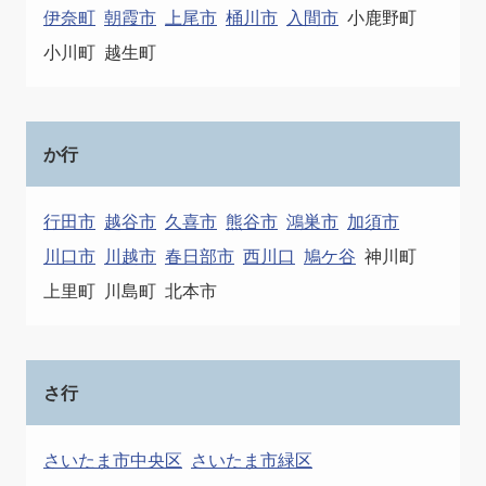
伊奈町
朝霞市
上尾市
桶川市
入間市
小鹿野町
小川町
越生町
か行
行田市
越谷市
久喜市
熊谷市
鴻巣市
加須市
川口市
川越市
春日部市
西川口
鳩ケ谷
神川町
上里町
川島町
北本市
さ行
さいたま市中央区
さいたま市緑区