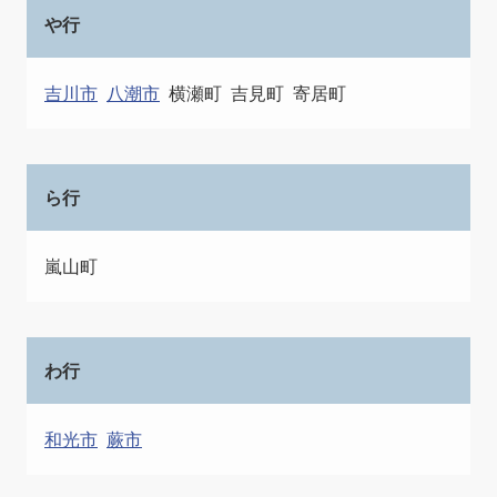
や行
吉川市
八潮市
横瀬町
吉見町
寄居町
ら行
嵐山町
わ行
和光市
蕨市