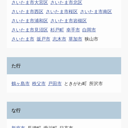
さいたま市大宮区
さいたま市北区
さいたま市西区
さいたま市桜区
さいたま市南区
さいたま市浦和区
さいたま市岩槻区
さいたま市見沼区
杉戸町
幸手市
白岡市
さいたま市
坂戸市
志木市
草加市
狭山市
た行
鶴ヶ島市
秩父市
戸田市
ときがわ町
所沢市
な行
新座市
長瀞町
滑川町
日高市