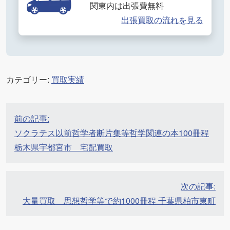
関東内は出張費無料
出張買取の流れを見る
カテゴリー:
買取実績
投
前の記事:
稿
ソクラテス以前哲学者断片集等哲学関連の本100冊程
ナ
栃木県宇都宮市 宅配買取
ビ
ゲ
ー
次の記事:
シ
大量買取 思想哲学等で約1000冊程 千葉県柏市東町
ョ