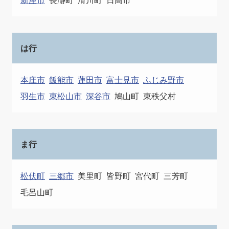
は行
本庄市
飯能市
蓮田市
富士見市
ふじみ野市
羽生市
東松山市
深谷市
鳩山町
東秩父村
ま行
松伏町
三郷市
美里町
皆野町
宮代町
三芳町
毛呂山町