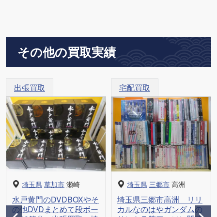
その他の買取実績
出張買取
宅配買取
埼玉県
草加市
瀬崎
埼玉県
三郷市
高洲
水戸黄門のDVDBOXやそ
埼玉県三郷市高洲 リリ
の他DVDまとめて段ボー
カルなのはやガンダムの