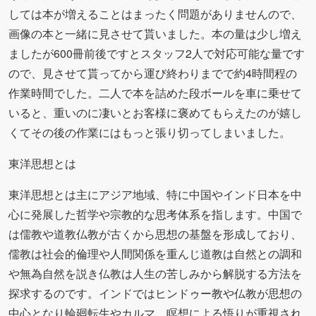
しては本が増えることはまったく問題がありませんので、
画像の本と一緒に見させて貰いました。本の量は少し増え
ましたが600冊前後ですとスタッフ2人で対応可能な量です
ので、見させて貰ってから運び終わりまでで約4時間程の
作業時間でした。二人で本を詰めた段ボールを車に乗せて
いると、重いのに凄いとお客様に褒めてもらえたのが嬉し
くてその後の作業にはもっと張り切ってしまいました。
東洋思想とは
東洋思想とは主にアジア地域、特に中国やインド日本を中
心に発展した哲学や宗教的な思考体系を指します。中国で
は儒教や道教仏教が古くから思想の基盤を形成しており、
儒教は社会的倫理や人間関係を重んじ道教は自然との調和
や無為自然を説き仏教は人生の苦しみから解脱する方法を
探求するのです。インドではヒンドゥー教や仏教が思想の
中心となり輪廻転生やカルマ、瞑想による悟りが重視され