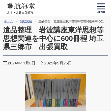
コ
ン
古本・古書出張買取
テ
ホーム
買取実績
遺品整理 岩波講座東洋思想等思想関連を中心に600冊程 埼玉県三郷市 出張買取
ン
遺品整理 岩波講座東洋思想等
ツ
思想関連を中心に600冊程 埼玉
へ
県三郷市 出張買取
ス
キ
ッ
2024年11月3日
2025年9月25日
プ