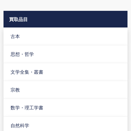
ン
買取品目
古本
思想・哲学
文学全集・叢書
宗教
数学・理工学書
自然科学