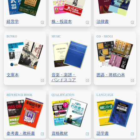
経営学
株・
投資本
法律書
文庫本
音楽・
楽譜・
囲碁・
将棋の本
バンドスコア
参考書・教科書
資格教材
語学書