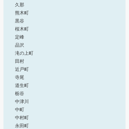
久那
熊木町
黒谷
桜木町
定峰
品沢
滝の上町
田村
近戸町
寺尾
道生町
栃谷
中津川
中町
中村町
永田町