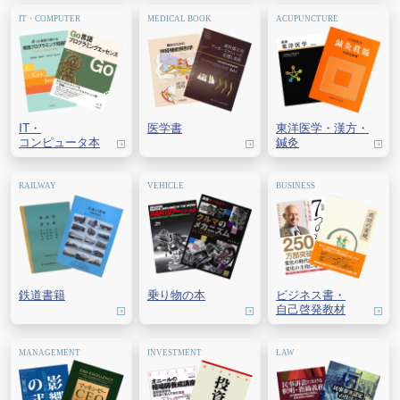
IT・
医学書
東洋医学・
漢方・
コンピュータ本
鍼灸
鉄道書籍
乗り物の本
ビジネス書・
自己啓発教材