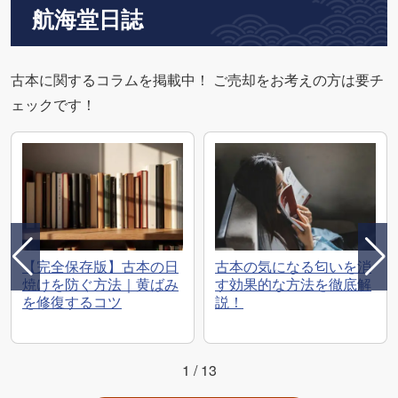
航海堂日誌
古本に関するコラムを掲載中！ ご売却をお考えの方は要チ
ェックです！
【完全保存版】古本の日
古本の気になる匂いを消
焼けを防ぐ方法｜黄ばみ
す効果的な方法を徹底解
を修復するコツ
説！
1
/
13