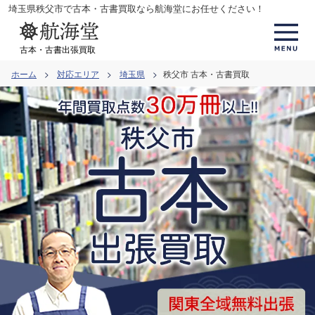
コ
埼玉県秩父市で古本・古書買取なら航海堂にお任せください！
ン
テ
古本・古書出張買取
ン
ホーム
対応エリア
埼玉県
秩父市 古本・古書買取
ツ
へ
ス
キ
ッ
プ