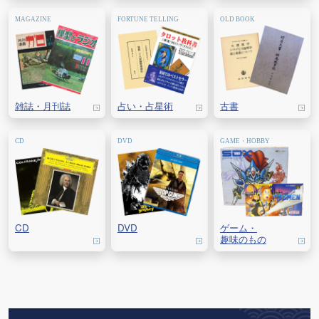
雑誌・
月刊誌
占い・
占星術
古書
CD
DVD
ゲーム・
趣味のもの