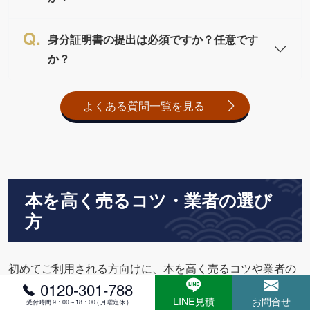
身分証明書の提出は必須ですか？任意です
か？
よくある質問一覧を見る
本を高く売るコツ・業者の選び
方
初めてご利用される方向けに、本を高く売るコツや業者の
0120-301-788
選び方をご紹介。
LINE見積
お問合せ
受付時間 9：00～18：00 ( 月曜定休 )