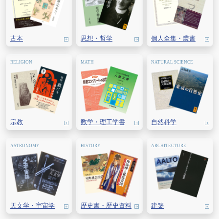
古本
思想・
哲学
個人全集・
叢書
宗教
数学・
理工学書
自然科学
天文学・
宇宙学
歴史書・
歴史資料
建築