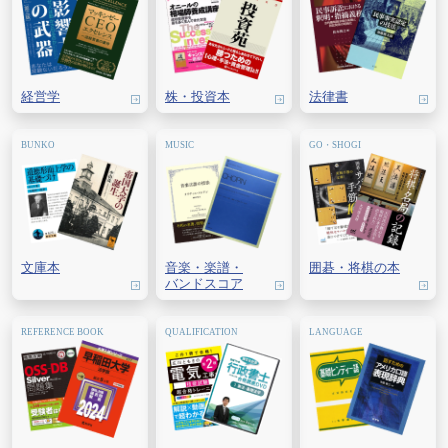
経営学
株・
投資本
法律書
文庫本
音楽・
楽譜・
囲碁・
将棋の本
バンドスコア