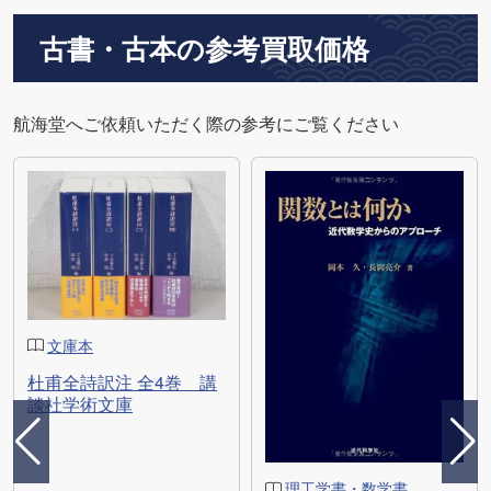
古書・古本の参考買取価格
航海堂へご依頼いただく際の参考にご覧ください
文庫本
杜甫全詩訳注 全4巻 講
談社学術文庫
理工学書・数学書