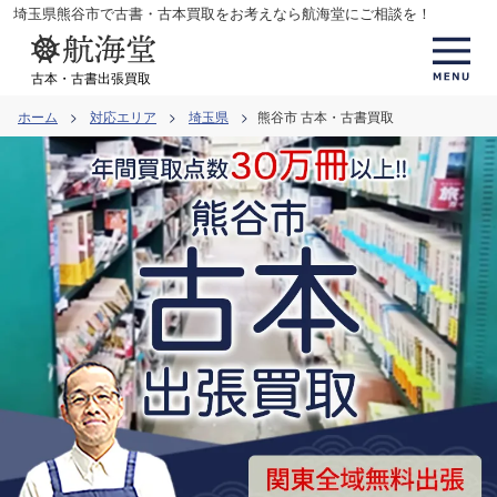
コ
埼玉県熊谷市で古書・古本買取をお考えなら航海堂にご相談を！
ン
テ
古本・古書出張買取
ン
ホーム
対応エリア
埼玉県
熊谷市 古本・古書買取
ツ
へ
ス
キ
ッ
プ