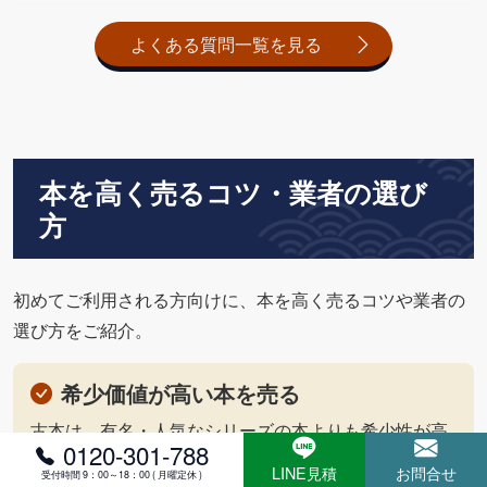
よくある質問一覧を見る
本を高く売るコツ・業者の選び
方
初めてご利用される方向けに、本を高く売るコツや業者の
選び方をご紹介。
希少価値が高い本を売る
古本は、有名・人気なシリーズの本よりも希少性が高
0120-301-788
い本の方が流通量の少なさを理由に、高値が付く場合
LINE見積
お問合せ
受付時間 9：00～18：00 ( 月曜定休 )