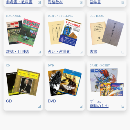
参考書・教科書
資格教材
語学書
雑誌・
月刊誌
占い・
占星術
古書
CD
DVD
ゲーム・
趣味のもの