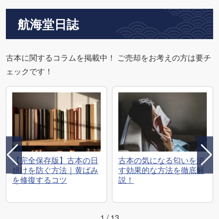
航海堂日誌
古本に関するコラムを掲載中！ ご売却をお考えの方は要チ
ェックです！
【完全保存版】古本の日
古本の気になる匂いを消
焼けを防ぐ方法｜黄ばみ
す効果的な方法を徹底解
を修復するコツ
説！
1
/
13