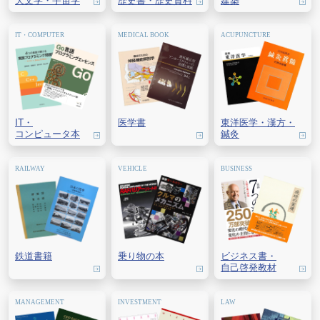
IT・
医学書
東洋医学・
漢方・
コンピュータ本
鍼灸
鉄道書籍
乗り物の本
ビジネス書・
自己啓発教材