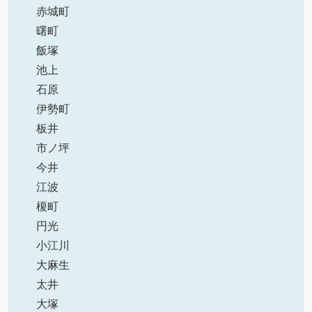
赤城町
曙町
飯塚
池上
石原
伊勢町
板井
市ノ坪
今井
江波
榎町
円光
小江川
大麻生
太井
大塚