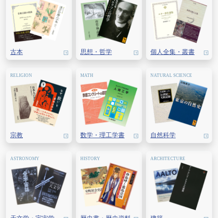
古本
思想・
哲学
個人全集・
叢書
宗教
数学・
理工学書
自然科学
天文学・
宇宙学
歴史書・
歴史資料
建築