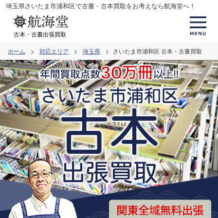
コ
埼玉県さいたま市浦和区で古書・古本買取をお考えなら航海堂へ！
ン
テ
古本・古書出張買取
ン
ホーム
対応エリア
埼玉県
さいたま市浦和区 古本・古書買取
ツ
へ
ス
キ
ッ
プ