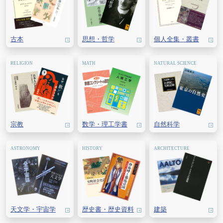
古本
思想・
哲学
個人全集・
叢書
宗教
数学・
理工学書
自然科学
天文学・
宇宙学
歴史書・
歴史資料
建築