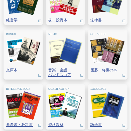
経営学
株・
投資本
法律書
文庫本
音楽・
楽譜・
囲碁・
将棋の本
バンドスコア
参考書・教科書
資格教材
語学書