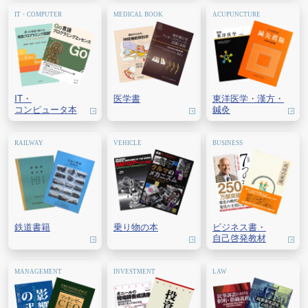
IT・
医学書
東洋医学・
漢方・
コンピュータ本
鍼灸
鉄道書籍
乗り物の本
ビジネス書・
自己啓発教材