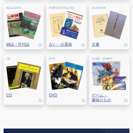
雑誌・
月刊誌
占い・
占星術
古書
CD
DVD
ゲーム・
趣味のもの