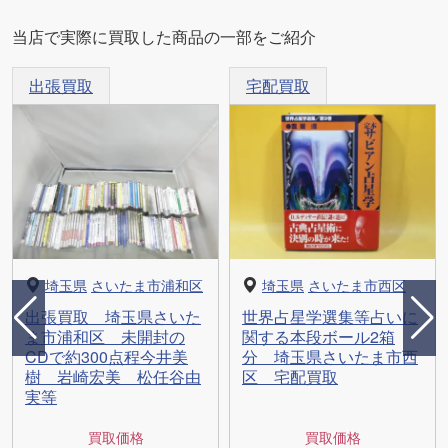
当店で実際に買取した商品の一部をご紹介
出張買取
宅配買取
埼玉県
さいたま市浦和区
埼玉県
さいたま市西区
出張買取 埼玉県さいた
世界占星学選集等占いに
ま市浦和区 未開封の
関する本段ボール2箱
CDで約300点程今井美
分 埼玉県さいたま市西
樹 岩崎宏美 松任谷由
区 宅配買取
実等
買取価格
買取価格