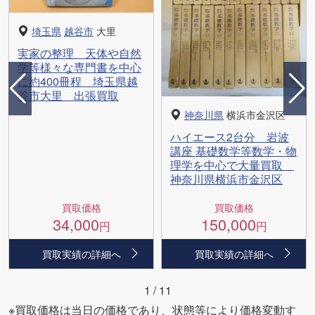
埼玉県
越谷市
大里
実家の整理 天体や自然
学等様々な専門書を中心
に約400冊程 埼玉県越
谷市大里 出張買取
神奈川県
横浜市金沢区
ハイエース2台分 岩波
講座 基礎数学等数学・物
理学を中心で大量買取
神奈川県横浜市金沢区
買取価格
買取価格
34,000
150,000
円
円
買取実績の詳細へ
買取実績の詳細へ
1
/
11
※買取価格は当日の価格であり、状態等により価格変動す