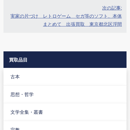
ー
次の記事:
シ
実家の片づけ レトロゲーム セガ等のソフト、本体
ョ
まとめて 出張買取 東京都北区浮間
ン
買取品目
古本
思想・哲学
文学全集・叢書
宗教