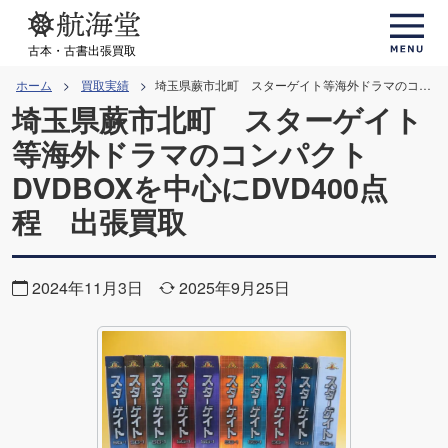
コ
ン
古本・古書出張買取
テ
ホーム
買取実績
埼玉県蕨市北町 スターゲイト等海外ドラマのコンパクトDVDBOXを中心にDVD400点程 出張買取
ン
埼玉県蕨市北町 スターゲイト
ツ
等海外ドラマのコンパクト
へ
DVDBOXを中心にDVD400点
ス
キ
程 出張買取
ッ
プ
2024年11月3日
2025年9月25日