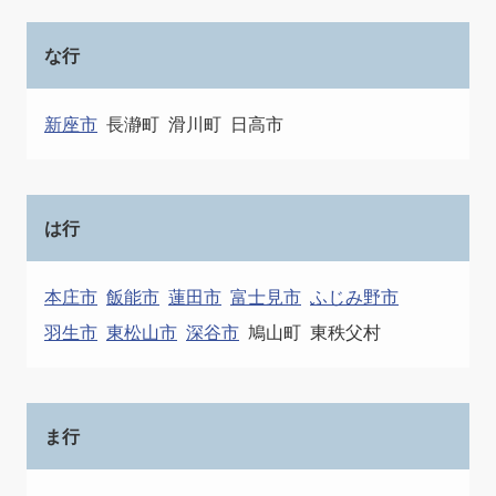
な行
新座市
長瀞町
滑川町
日高市
は行
本庄市
飯能市
蓮田市
富士見市
ふじみ野市
羽生市
東松山市
深谷市
鳩山町
東秩父村
ま行