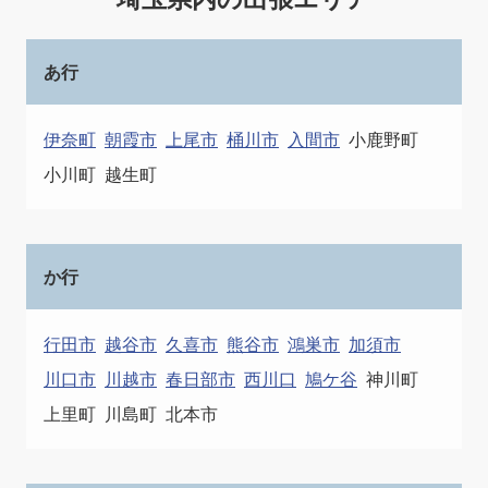
あ行
伊奈町
朝霞市
上尾市
桶川市
入間市
小鹿野町
小川町
越生町
か行
行田市
越谷市
久喜市
熊谷市
鴻巣市
加須市
川口市
川越市
春日部市
西川口
鳩ケ谷
神川町
上里町
川島町
北本市