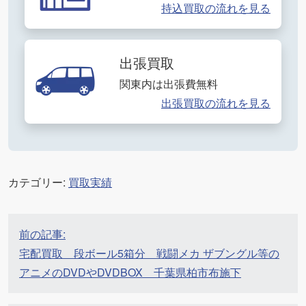
持込買取の流れを見る
出張買取
関東内は出張費無料
出張買取の流れを見る
カテゴリー:
買取実績
投
前の記事:
稿
宅配買取 段ボール5箱分 戦闘メカ ザブングル等の
ナ
アニメのDVDやDVDBOX 千葉県柏市布施下
ビ
ゲ