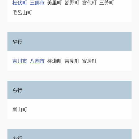
松伏町
三郷市
美里町
皆野町
宮代町
三芳町
毛呂山町
や行
吉川市
八潮市
横瀬町
吉見町
寄居町
ら行
嵐山町
わ行