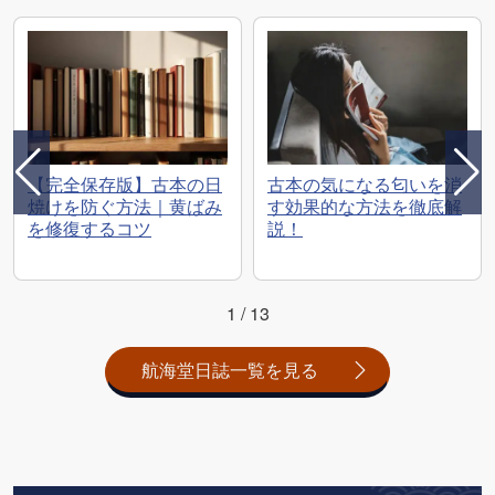
【完全保存版】古本の日
古本の気になる匂いを消
焼けを防ぐ方法｜黄ばみ
す効果的な方法を徹底解
を修復するコツ
説！
1
/
13
航海堂日誌一覧を見る