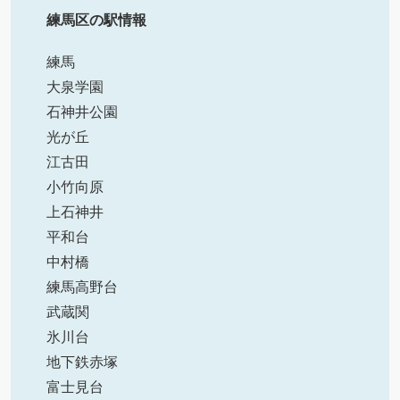
練馬区の駅情報
練馬
大泉学園
石神井公園
光が丘
江古田
小竹向原
上石神井
平和台
中村橋
練馬高野台
武蔵関
氷川台
地下鉄赤塚
富士見台