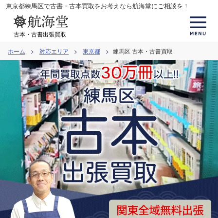
コ
東京都練馬区で古書・古本買取をお考えなら航海堂にご相談を！
ン
テ
古本・古書出張買取
ン
ホーム
対応エリア
東京都
練馬区 古本・古書買取
ツ
へ
ス
キ
ッ
プ