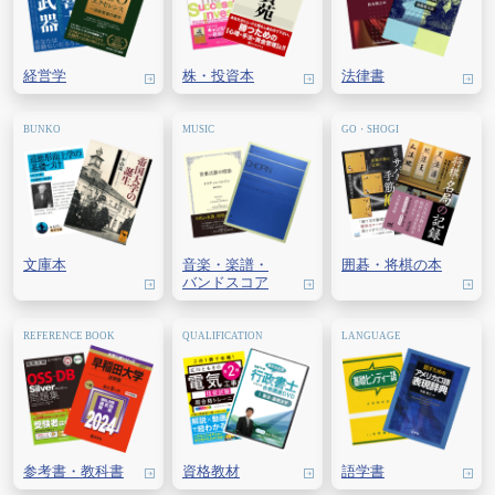
経営学
株・
投資本
法律書
文庫本
音楽・
楽譜・
囲碁・
将棋の本
バンドスコア
参考書・教科書
資格教材
語学書