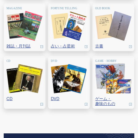
雑誌・
月刊誌
占い・
占星術
古書
CD
DVD
ゲーム・
趣味のもの