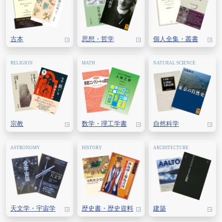
古本
思想・
哲学
個人全集・
叢書
宗教
数学・
理工学書
自然科学
天文学・
宇宙学
歴史書・
歴史資料
建築