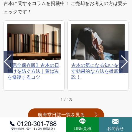
古本に関するコラムを掲載中！ ご売却をお考えの方は要チ
ェックです！
【完全保存版】古本の日
古本の気になる匂いを消
焼けを防ぐ方法｜黄ばみ
す効果的な方法を徹底解
を修復するコツ
説！
1
/
13
航海堂日誌一覧を見る
0120-301-788
LINE見積
お問合せ
受付時間 9：00～18：00 ( 月曜定休 )