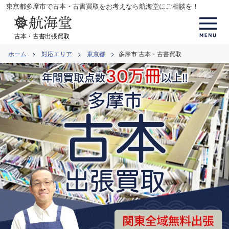
コ
東京都多摩市で古本・古書買取をお考えなら航海堂にご相談を！
ン
テ
古本・古書出張買取
ン
ホーム
対応エリア
東京都
多摩市 古本・古書買取
ツ
へ
ス
キ
ッ
プ