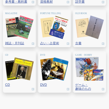
参考書・教科書
資格教材
語学書
雑誌・
月刊誌
占い・
占星術
古書
CD
DVD
ゲーム・
趣味のもの