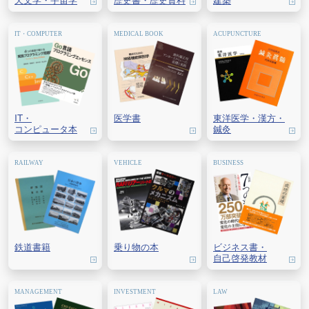
IT・
医学書
東洋医学・
漢方・
コンピュータ本
鍼灸
鉄道書籍
乗り物の本
ビジネス書・
自己啓発教材