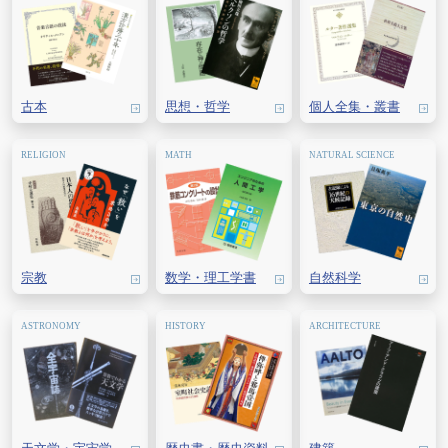
古本
思想・
哲学
個人全集・
叢書
宗教
数学・
理工学書
自然科学
天文学・
宇宙学
歴史書・
歴史資料
建築