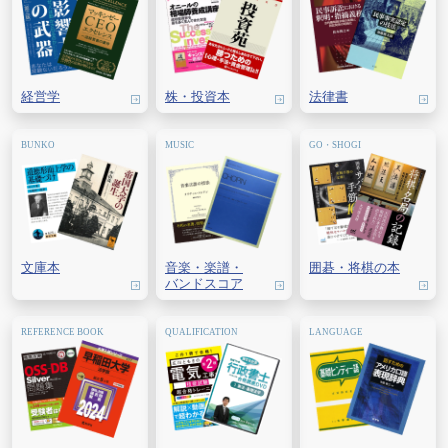
経営学
株・
投資本
法律書
文庫本
音楽・
楽譜・
囲碁・
将棋の本
バンドスコア