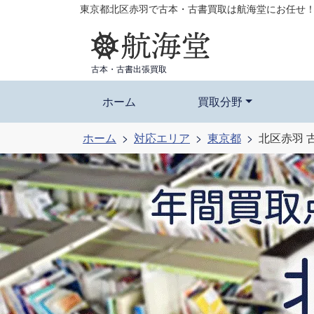
コ
東京都北区赤羽で古本・古書買取は航海堂にお任せ
ン
テ
ン
古本・古書出張買取
ツ
ホーム
買取分野
へ
ス
ホーム
対応エリア
東京都
北区赤羽 
キ
ッ
プ