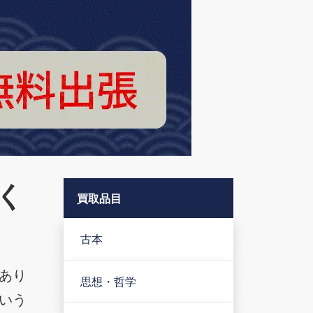
く
買取品目
古本
あり
思想・哲学
いう