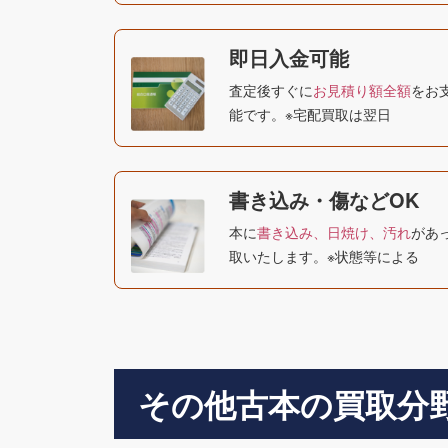
即日入金可能
査定後すぐに
お見積り額全額
をお
能です。※宅配買取は翌日
書き込み・傷などOK
本に
書き込み、日焼け、汚れ
があ
取いたします。※状態等による
その他古本の買取分