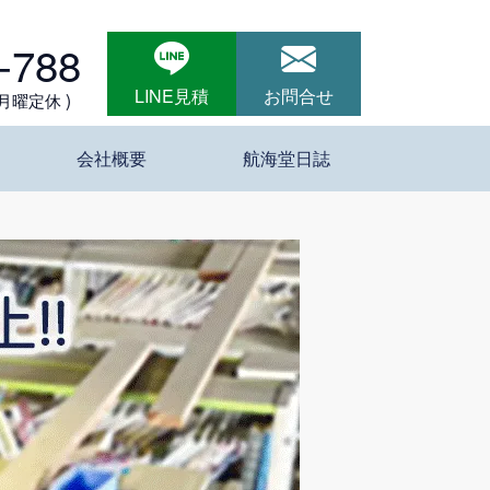
-788
LINE見積
お問合せ
 月曜定休 )
会社概要
航海堂日誌