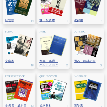
経営学
株・
投資本
法律書
文庫本
音楽・
楽譜・
囲碁・
将棋の本
バンドスコア
参考書・教科書
資格教材
語学書