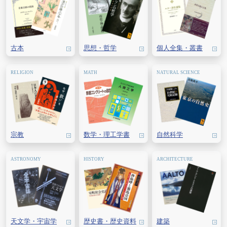
古本
思想・
哲学
個人全集・
叢書
宗教
数学・
理工学書
自然科学
天文学・
宇宙学
歴史書・
歴史資料
建築