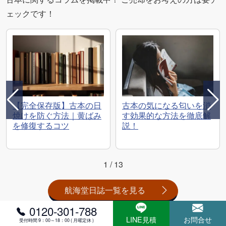
ェックです！
【完全保存版】古本の日
古本の気になる匂いを消
焼けを防ぐ方法｜黄ばみ
す効果的な方法を徹底解
を修復するコツ
説！
1
/
13
航海堂日誌一覧を見る
0120-301-788
LINE見積
お問合せ
受付時間 9：00～18：00 ( 月曜定休 )