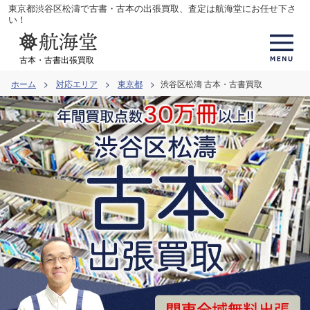
コ
東京都渋谷区松濤で古書・古本の出張買取、査定は航海堂にお任せ下さ
い！
ン
テ
古本・古書出張買取
ン
ホーム
対応エリア
東京都
渋谷区松濤 古本・古書買取
ツ
へ
ス
キ
ッ
プ