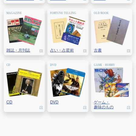
雑誌・
月刊誌
占い・
占星術
古書
CD
DVD
ゲーム・
趣味のもの