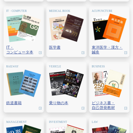
IT・
医学書
東洋医学・
漢方・
コンピュータ本
鍼灸
鉄道書籍
乗り物の本
ビジネス書・
自己啓発教材