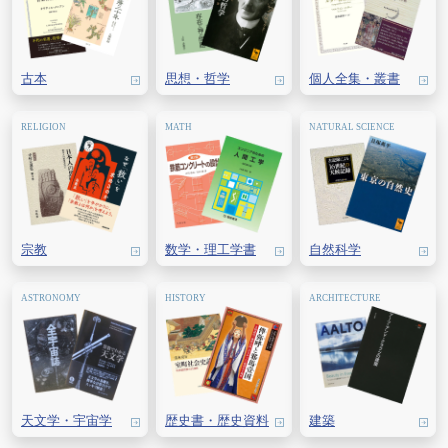
古本
思想・
哲学
個人全集・
叢書
宗教
数学・
理工学書
自然科学
天文学・
宇宙学
歴史書・
歴史資料
建築