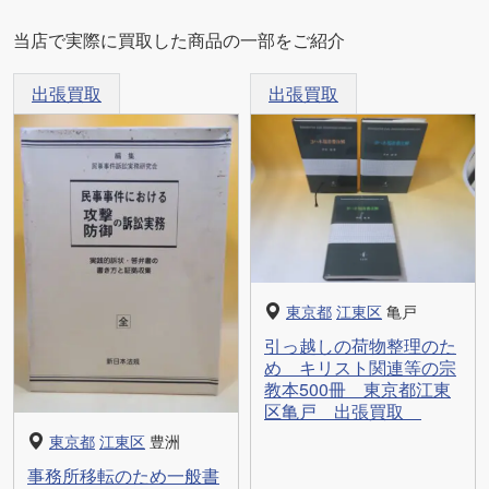
当店で実際に買取した商品の一部をご紹介
出張買取
出張買取
東京都
江東区
亀戸
引っ越しの荷物整理のた
め キリスト関連等の宗
教本500冊 東京都江東
区亀戸 出張買取
東京都
江東区
豊洲
事務所移転のため一般書