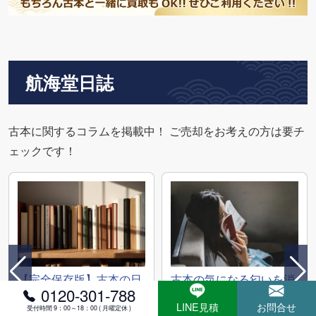
航海堂日誌
古本に関するコラムを掲載中！ ご売却をお考えの方は要チ
ェックです！
【完全保存版】古本の日
古本の気になる匂いを消
0120-301-788
焼けを防ぐ方法｜黄ばみ
す効果的な方法を徹底解
を修復するコツ
説！
LINE見積
お問合せ
受付時間 9：00～18：00 ( 月曜定休 )