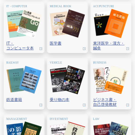
IT・
医学書
東洋医学・
漢方・
コンピュータ本
鍼灸
鉄道書籍
乗り物の本
ビジネス書・
自己啓発教材