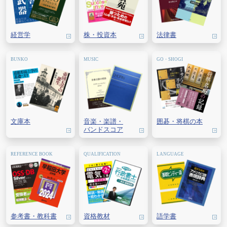
経営学
株・
投資本
法律書
文庫本
音楽・
楽譜・
囲碁・
将棋の本
バンドスコア
参考書・教科書
資格教材
語学書