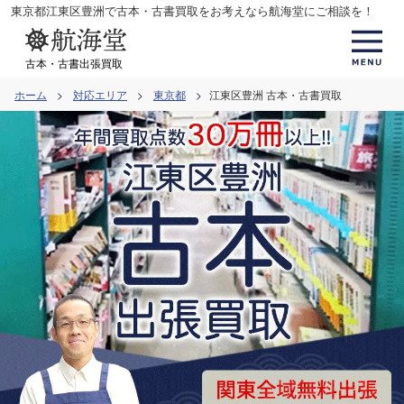
コ
東京都江東区豊洲で古本・古書買取をお考えなら航海堂にご相談を！
ン
テ
古本・古書出張買取
ン
ホーム
対応エリア
東京都
江東区豊洲 古本・古書買取
ツ
へ
ス
キ
ッ
プ