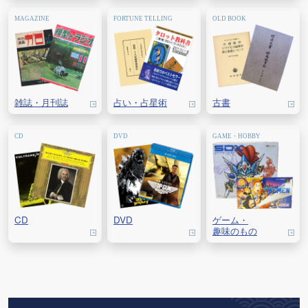
雑誌・
月刊誌
占い・
占星術
古書
CD
DVD
ゲーム・
趣味のもの