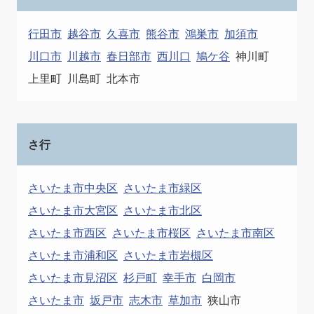
行田市
越谷市
久喜市
熊谷市
鴻巣市
加須市
川口市
川越市
春日部市
西川口
鳩ケ谷
神川町
上里町
川島町
北本市
さ行
さいたま市中央区
さいたま市緑区
さいたま市大宮区
さいたま市北区
さいたま市西区
さいたま市桜区
さいたま市南区
さいたま市浦和区
さいたま市岩槻区
さいたま市見沼区
杉戸町
幸手市
白岡市
さいたま市
坂戸市
志木市
草加市
狭山市