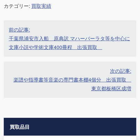
カテゴリー:
買取実績
投
前の記事:
稿
千葉県浦安市入船 原典訳 マハーバーラタ等を中心に
ナ
文庫小説や学術文庫400冊程 出張買取
ビ
ゲ
ー
次の記事:
シ
楽譜や指導書等音楽の専門書本棚4個分 出張買取
ョ
東京都板橋区成増
ン
買取品目