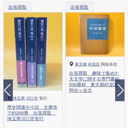
出張買取
出張買取
東京都
杉並区
阿佐谷北
出張買取 趣味で集めた
天文学に関する専門書約
500冊程 東京都杉並区
阿佐ヶ谷北
埼玉県
川口市
安行
歴史関連や小説、文庫等
で約200冊 出張買取
埼玉県川口市安行