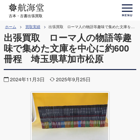
コ
ン
古本・古書出張買取
テ
ホーム
買取実績
出張買取 ローマ人の物語等趣味で集めた文庫を中心に約600冊程 埼玉県草加市松原
ン
出張買取 ローマ人の物語等趣
ツ
味で集めた文庫を中心に約600
へ
冊程 埼玉県草加市松原
ス
キ
ッ
2024年11月3日
2025年9月25日
プ