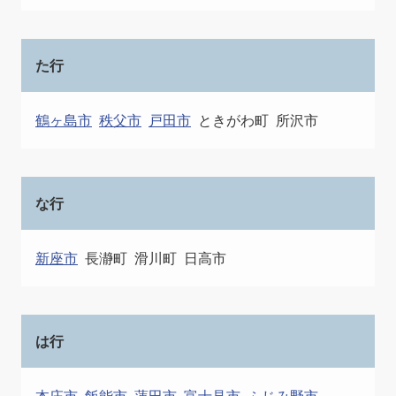
た行
鶴ヶ島市
秩父市
戸田市
ときがわ町
所沢市
な行
新座市
長瀞町
滑川町
日高市
は行
本庄市
飯能市
蓮田市
富士見市
ふじみ野市