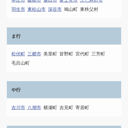
羽生市
東松山市
深谷市
鳩山町
東秩父村
ま行
松伏町
三郷市
美里町
皆野町
宮代町
三芳町
毛呂山町
や行
吉川市
八潮市
横瀬町
吉見町
寄居町