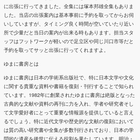
に出張に行ってきました。全集には塚本邦雄全集もありま
した。当店の出張案内は基本事前に予約を取ってからお伺
いしていますが、タイミング良く時間が空いていたり近い
所で少量だと当日の案内が出来る時もあります。担当スタ
ッフはフットワークが軽いので足立区や同じ川口市等だと
予約を取ってサッと出張に行ってくれますよ。
ゆまに書房とは
ゆまに書房は日本の学術系出版社で、特に日本文学や文化
に関する貴重な資料や書籍を復刻・刊行することで知られ
ています。1982年に創業されたゆまに書房は絶版となった
古典的な文献や資料の再刊に力を入れ、学者や研究者そし
て文学愛好者にとって重要な情報源を提供していると言え
るでしょう。特に近代文学や歴史的な文献の復刻において
は質の高い研究書や全集が多数刊行されており、日本の学
問的な遺産を後世に伝える役割を果たしています。明治・