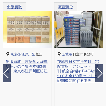
出張買取
宅配買取
東京都
江戸川区
松江
茨城県
日立市 折笠町
出張買取 言語学大辞典
茨城県日立市折笠町 宅
や揃いの全集等本棚3個
配買取 アシェット 週
分 東京都江戸川区松江
刊 航空自衛隊 F-4EJ改を
つくる全160巻セットと
戦闘機に関する本等