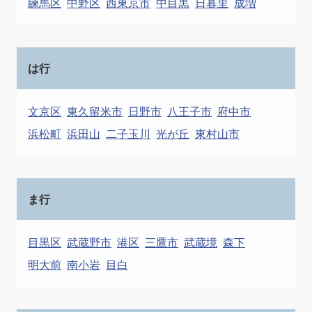
練馬区
中野区
西東京市
中目黒
日暮里
成増
は行
文京区
東久留米市
日野市
八王子市
府中市
浜松町
浜田山
二子玉川
光が丘
東村山市
ま行
目黒区
武蔵野市
港区
三鷹市
武蔵境
森下
明大前
南小岩
目白