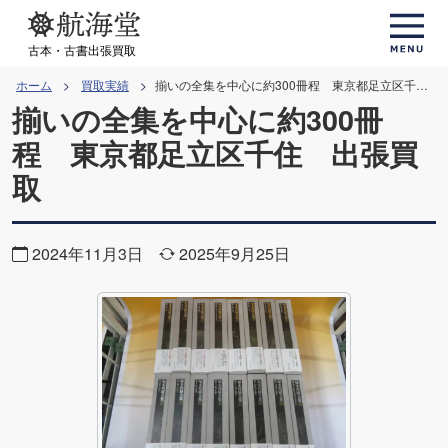
コ
ン
古本・古書出張買取
テ
ホーム
買取実績
揃いの全集を中心に約300冊程 東京都足立区千住 出張買取
ン
揃いの全集を中心に約300冊
ツ
程 東京都足立区千住 出張買
へ
取
ス
キ
ッ
2024年11月3日
2025年9月25日
プ