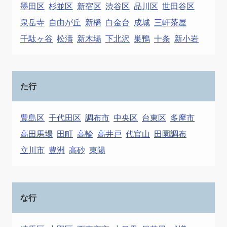
墨田区
杉並区
新宿区
渋谷区
品川区
世田谷区
泉岳寺
自由が丘
新橋
白金台
成城
三軒茶屋
千駄ヶ谷
松濤
新木場
下北沢
巣鴨
十条
新小岩
た行
豊島区
千代田区
調布市
中央区
台東区
多摩市
高田馬場
田町
高輪
高井戸
代官山
田園調布
立川市
豊洲
高砂
東陽
な行