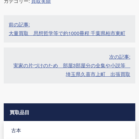
カテゴリー:
買取実績
投
前の記事:
稿
大量買取 思想哲学等で約1000冊程 千葉県柏市東町
ナ
ビ
ゲ
次の記事:
ー
実家の片づけのため 部屋3部屋分の全集や小説等
シ
埼玉県久喜市上町 出張買取
ョ
ン
買取品目
古本