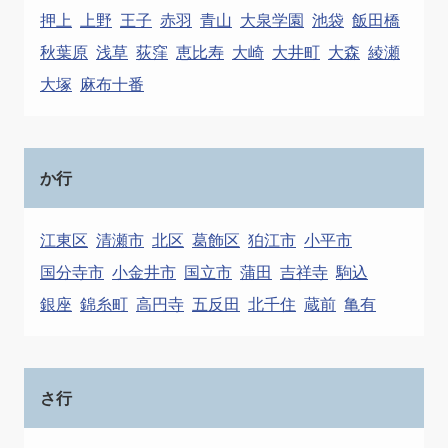
押上
上野
王子
赤羽
青山
大泉学園
池袋
飯田橋
秋葉原
浅草
荻窪
恵比寿
大崎
大井町
大森
綾瀬
大塚
麻布十番
か行
江東区
清瀬市
北区
葛飾区
狛江市
小平市
国分寺市
小金井市
国立市
蒲田
吉祥寺
駒込
銀座
錦糸町
高円寺
五反田
北千住
蔵前
亀有
さ行