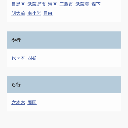
目黒区
武蔵野市
港区
三鷹市
武蔵境
森下
明大前
南小岩
目白
や行
代々木
四谷
ら行
六本木
両国