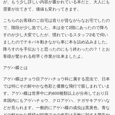
が、もう少し詳しい内容が書かれている本だと、大人にも
需要が出てきて、価値も変わってきます。
こちらのお客様のご自宅は造りが昔ながらなお宅でしたの
で、階段が少し急でした。本は全て2階にあったので降ろ
すのが少し大変でしたが、慣れているスタッフ2名で伺い
ましたのでテキパキ動きながら車に本を詰め込みました。
降ろすのを手伝おうと思ったのにもう終わったの？！とお
客様が驚かれる程早く作業が出来ましたよ。
アゲハ蝶とは
アゲハ蝶はチョウ目アゲハチョウ科に属する昆虫で、日本
では特にその鮮やかな色彩と優雅な飛行で親しまれていま
す。アゲハ蝶は世界中に約600種類以上が分布しており日
本国内にもアゲハチョウ、クロアゲハ、ナガサキアゲハな
どが見られます。一般的にアゲハ蝶の成虫は黒黄色、青な
どの鮮やかな模様が特徴でその色彩は天敵に対する警告や