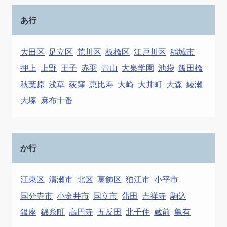
あ行
大田区
足立区
荒川区
板橋区
江戸川区
稲城市
押上
上野
王子
赤羽
青山
大泉学園
池袋
飯田橋
秋葉原
浅草
荻窪
恵比寿
大崎
大井町
大森
綾瀬
大塚
麻布十番
か行
江東区
清瀬市
北区
葛飾区
狛江市
小平市
国分寺市
小金井市
国立市
蒲田
吉祥寺
駒込
銀座
錦糸町
高円寺
五反田
北千住
蔵前
亀有