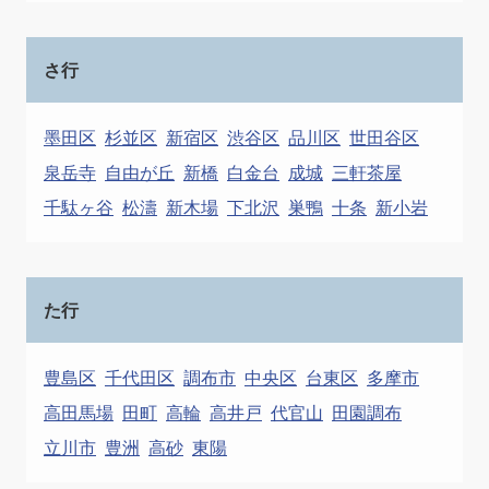
さ行
墨田区
杉並区
新宿区
渋谷区
品川区
世田谷区
泉岳寺
自由が丘
新橋
白金台
成城
三軒茶屋
千駄ヶ谷
松濤
新木場
下北沢
巣鴨
十条
新小岩
た行
豊島区
千代田区
調布市
中央区
台東区
多摩市
高田馬場
田町
高輪
高井戸
代官山
田園調布
立川市
豊洲
高砂
東陽