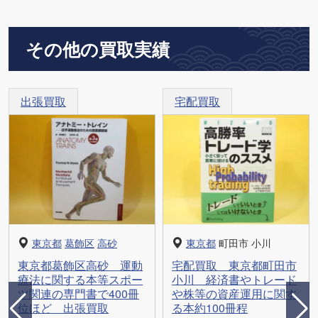
その他の買取実績
出張買取
宅配買取
東京都
葛飾区
高砂
東京都
町田市 小川
東京都葛飾区高砂 運動
宅配買取 東京都町田市
療法に関する本等スポー
小川 経済書やトレード
ツ関連の専門書で400冊
や株等の資産運用に関す
位ほど 出張買取
る本約100冊程