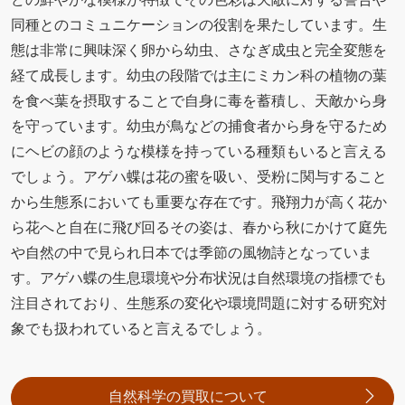
同種とのコミュニケーションの役割を果たしています。生
態は非常に興味深く卵から幼虫、さなぎ成虫と完全変態を
経て成長します。幼虫の段階では主にミカン科の植物の葉
を食べ葉を摂取することで自身に毒を蓄積し、天敵から身
を守っています。幼虫が鳥などの捕食者から身を守るため
にヘビの顔のような模様を持っている種類もいると言える
でしょう。アゲハ蝶は花の蜜を吸い、受粉に関与すること
から生態系においても重要な存在です。飛翔力が高く花か
ら花へと自在に飛び回るその姿は、春から秋にかけて庭先
や自然の中で見られ日本では季節の風物詩となっていま
す。アゲハ蝶の生息環境や分布状況は自然環境の指標でも
注目されており、生態系の変化や環境問題に対する研究対
象でも扱われていると言えるでしょう。
自然科学の買取について