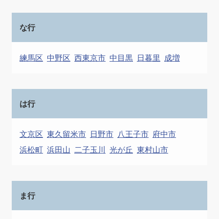
な行
練馬区
中野区
西東京市
中目黒
日暮里
成増
は行
文京区
東久留米市
日野市
八王子市
府中市
浜松町
浜田山
二子玉川
光が丘
東村山市
ま行