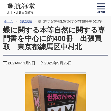
コ
ン
古本・古書出張買取
テ
ホーム
買取実績
蝶に関する本等自然に関する専門書を中心に約400冊 出張買取 東京都練馬区中村北
ン
蝶に関する本等自然に関する専
ツ
門書を中心に約400冊 出張買
へ
取 東京都練馬区中村北
ス
キ
ッ
2024年11月9日
2025年9月25日
プ