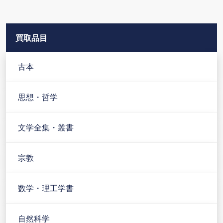
買取品目
古本
思想・哲学
文学全集・叢書
宗教
数学・理工学書
自然科学