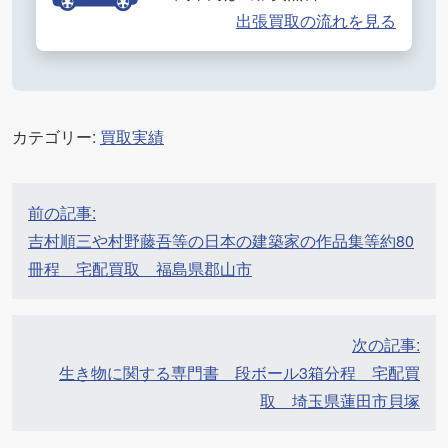
出張買取の流れを見る
カテゴリー:
買取実績
投
前の記事:
稿
吉村順三や村野藤吾等の日本の建築家の作品集等約80
ナ
冊程 宅配買取 福島県郡山市
ビ
ゲ
ー
次の記事:
シ
生き物に関する専門書 段ボール3箱分程 宅配買
ョ
取 埼玉県蓮田市貝塚
ン